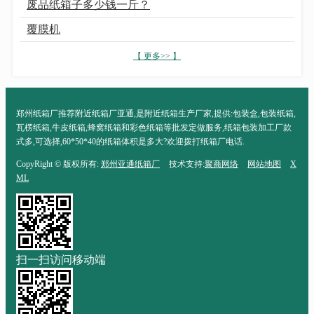
废品纸箱子多少钱一斤？
覆膜机
【 更多>> 】
郑州纸箱厂推荐附近纸箱厂亚通,是附近纸箱生产厂家,提供:包装盒,包装纸箱,
瓦楞纸箱,牛皮纸箱,蜂窝纸箱和彩色纸箱等批发定做服务,纸箱包装加工厂款
式多,可选择,60*50*40的纸箱体积是多大?欢迎拨打纸箱厂电话.
CopyRight © 版权所有:
郑州亚通纸箱厂
技术支持:
聚商网络
网站地图
X
ML
扫一扫访问移动端