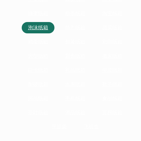
蜂蜜纸箱
粉条纸箱
淘宝纸箱
泡沫纸箱
特产纸箱
蔬菜纸箱
鸡蛋纸箱
包装纸箱
彩印纸箱
大型纸箱
彩色纸箱
搬家纸箱
白卡纸箱
礼品纸箱
牛皮纸箱
耐破纸箱
水果纸箱
鞋子纸箱
药品纸箱
手机纸箱
食品纸箱
茶叶纸箱
酒品纸箱
瓦楞纸箱
手提袋
飞机盒