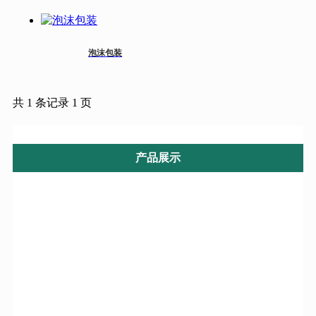
泡沫包装
共 1 条记录 1 页
产品展示
拉链纸箱
纸箱纸盒
其它
物流纸箱
五层纸箱
纸板纸箱
重型纸箱
环保纸箱
快递纸箱
小型纸箱
蜂窝纸箱
肉类纸箱