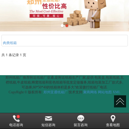
肉类纸箱
共 1 条记录 1 页
郑州纸箱厂推荐附近纸箱厂亚通,是附近纸箱生产厂家,提供:包装盒,包装纸箱,瓦
楞纸箱,牛皮纸箱,蜂窝纸箱和彩色纸箱等批发定做服务,纸箱包装加工厂款式多,
可选择,60*50*40的纸箱体积是多大?欢迎拨打纸箱厂电话.
CopyRight © 版权所有:
郑州亚通纸箱厂
技术支持:
聚商网络
网站地图
XML
电话咨询
短信咨询
留言咨询
查看地图